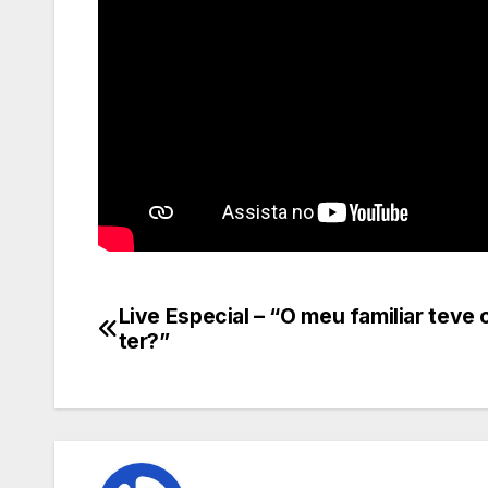
Live Especial – “O meu familiar tev
Navegação
ter?”
de
Post