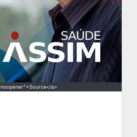
="noopener">Source</a>