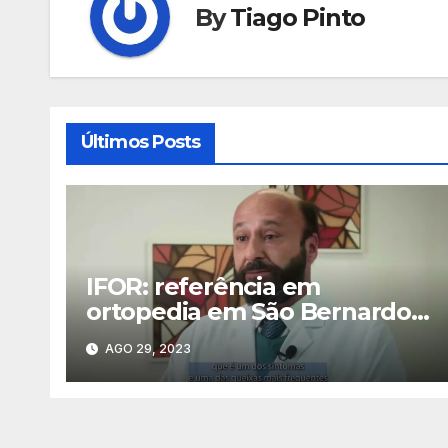
By
Tiago Pinto
Últimos Posts
IFOR: referência em
ortopedia em São Bernardo
do Campo
AGO 29, 2023