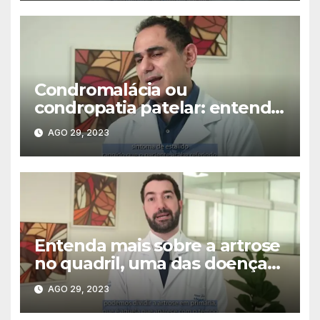
Condromalácia ou
condropatia patelar: entenda
a condição, que pode causar
AGO 29, 2023
dor na patela do joelho
Entenda mais sobre a artrose
no quadril, uma das doenças
mais comuns na ortopedia, e
AGO 29, 2023
seu tratamento