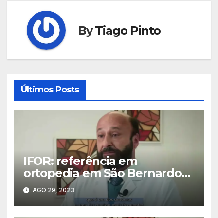
By
Tiago Pinto
Últimos Posts
IFOR: referência em
ortopedia em São Bernardo
do Campo
AGO 29, 2023