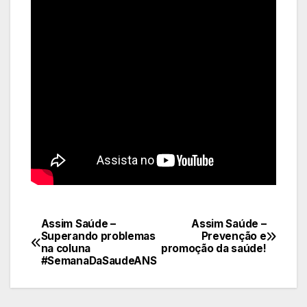
Assim Saúde –
Assim Saúde –
Navegação
Superando problemas
Prevenção e
na coluna
promoção da saúde!
de
#SemanaDaSaudeANS
Post