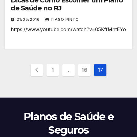
Dicas de Como Escolher um Plano
de Saúde no RJ
21/05/2016
TIAGO PINTO
https://www.youtube.com/watch?v=05KffMhtEYo
Paginação
1
…
16
17
de
posts
Planos de Saúde e
Seguros