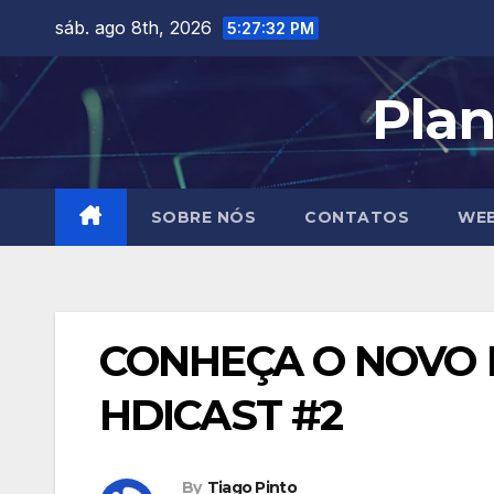
Skip
sáb. ago 8th, 2026
5:27:33 PM
to
content
Plan
SOBRE NÓS
CONTATOS
WEB
CONHEÇA O NOVO P
HDICAST #2
By
Tiago Pinto