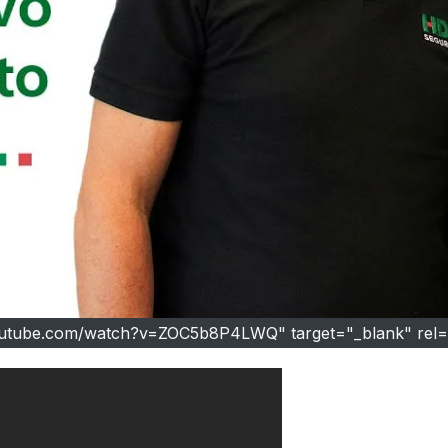
outube.com/watch?v=ZOC5b8P4LWQ" target="_blank" re