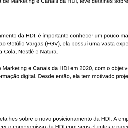
ra de Marketing e Canais da HDI, teve detalhes sob
namento da HDI, é importante conhecer um pouco ma
o Getúlio Vargas (FGV), ela possui uma vasta expe
Cola, Nestlé e Natura.
de Marketing e Canais da HDI em 2020, com o objeti
mação digital. Desde então, ela tem motivado projet
detalhes sobre o novo posicionamento da HDI. A 
lecer o compromisso da HDI com seus clientes e parc