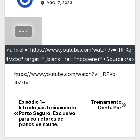
AGO 17, 2023
<a href="https://www.youtube.com/watch?v=_RFKq-
4Vzbc" target="_blank" rel="noopener">Source</a>
https://www.youtube.com/watch?v=_RFKq-
4Vzbc
Episódio 1 –
Treinamento
Navegação
Introdução.Treinamento
DentalPar
Porto Seguro. Exclusivo
de
para corretores de
planos de saúde.
Post