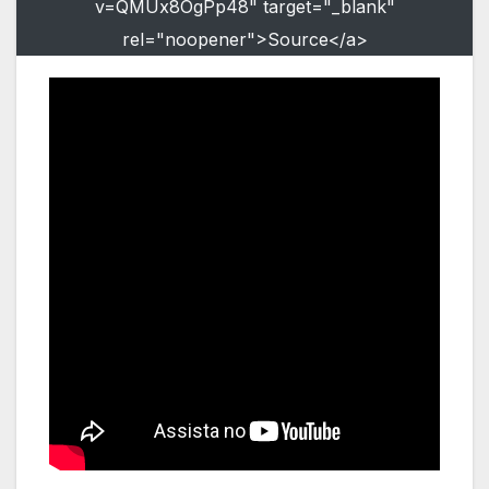
v=QMUx8OgPp48" target="_blank"
rel="noopener">Source</a>