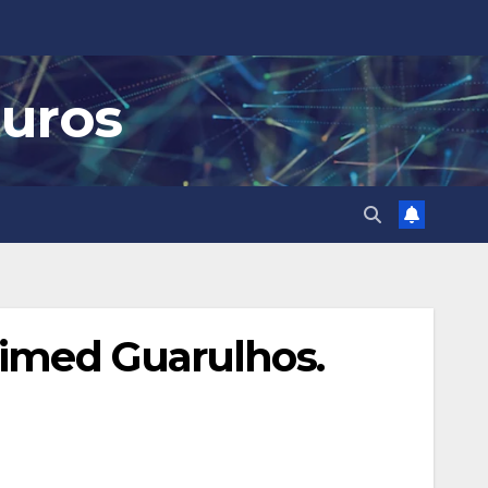
guros
nimed Guarulhos.