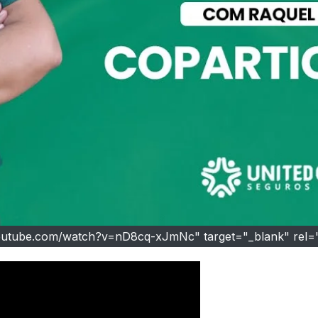
youtube.com/watch?v=nD8cq-xJmNc" target="_blank" rel