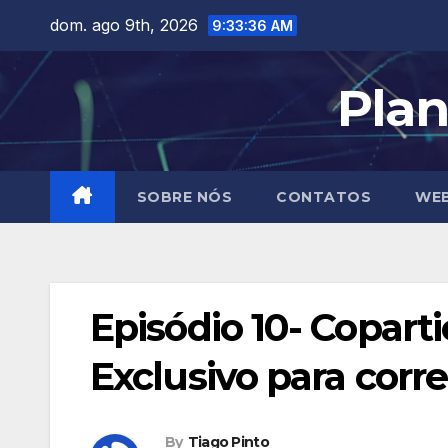
Skip
dom. ago 9th, 2026
9:33:37 AM
to
content
Plan
SOBRE NÓS
CONTATOS
WEB
Episódio 10- Copar
Exclusivo para corre
By
Tiago Pinto