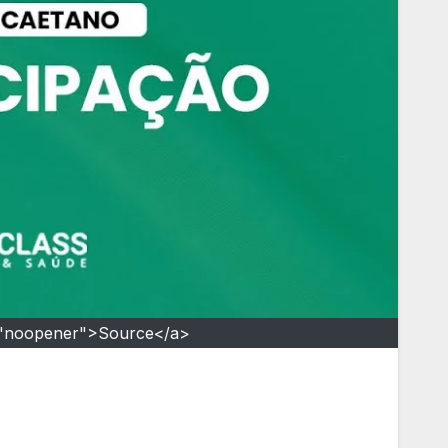
="noopener">Source</a>