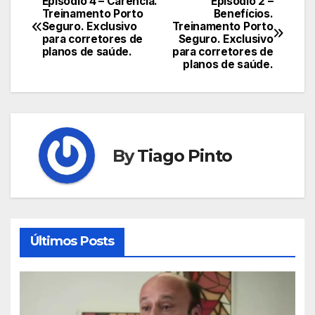
Episódio 4 – Carência.
Episódio 2 –
Navegação
Treinamento Porto
Benefícios.
Seguro. Exclusivo
Treinamento Porto
de
para corretores de
Seguro. Exclusivo
planos de saúde.
para corretores de
Post
planos de saúde.
By
Tiago Pinto
Últimos Posts