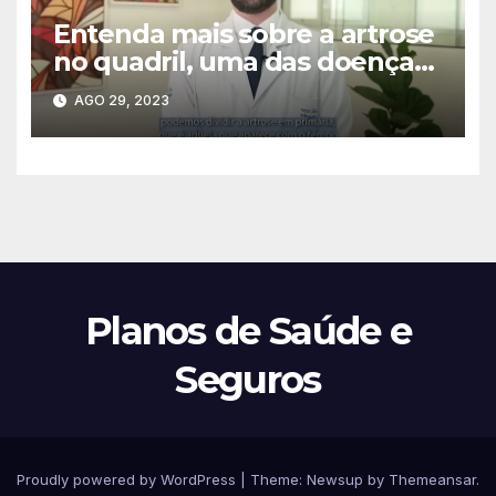
Entenda mais sobre a artrose
no quadril, uma das doenças
mais comuns na ortopedia, e
AGO 29, 2023
seu tratamento
Planos de Saúde e
Seguros
Proudly powered by WordPress
|
Theme:
Newsup
by
Themeansar
.