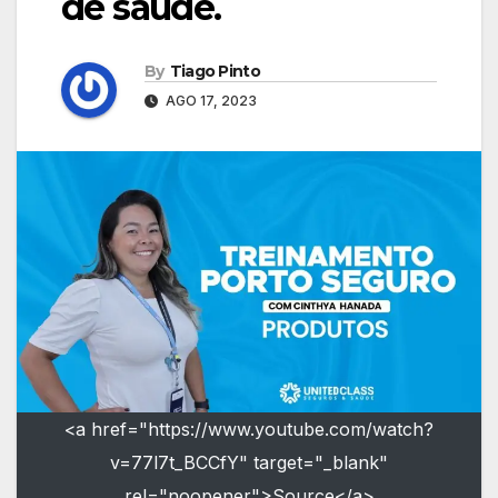
de saúde.
By
Tiago Pinto
AGO 17, 2023
<a href="https://www.youtube.com/watch?
v=77l7t_BCCfY" target="_blank"
rel="noopener">Source</a>