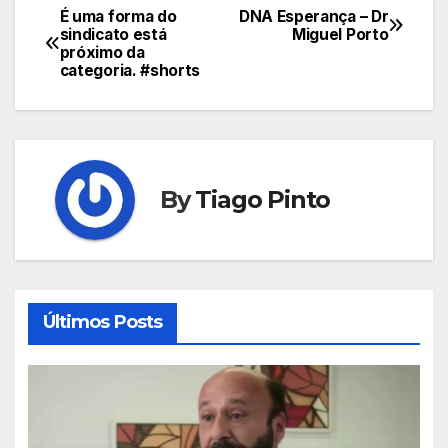
É uma forma do
DNA Esperança – Dr
Navegação
sindicato está
Miguel Porto
próximo da
de
categoria. #shorts
Post
By
Tiago Pinto
Últimos Posts