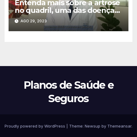
Entenda mais sobre a artrose
no quadril, uma das doenças
mais comuns na ortopedia, e
AGO 29, 2023
seu tratamento
Planos de Saúde e
Seguros
Proudly powered by WordPress
|
Theme:
Newsup
by
Themeansar
.