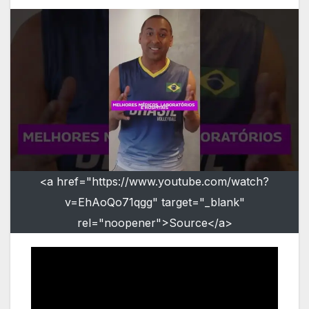
<a href="https://www.youtube.com/watch?
v=EhAoQo71qgg" target="_blank"
rel="noopener">Source</a>