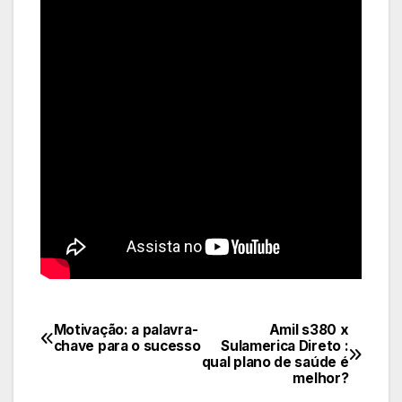
Motivação: a palavra-
Amil s380 x
Navegação
chave para o sucesso
Sulamerica Direto :
qual plano de saúde é
de
melhor?