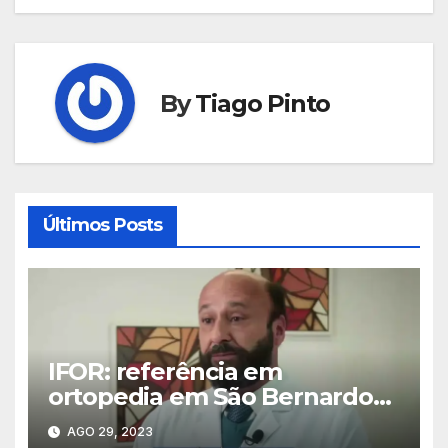
Post
By
Tiago Pinto
Últimos Posts
IFOR: referência em
ortopedia em São Bernardo
do Campo
AGO 29, 2023