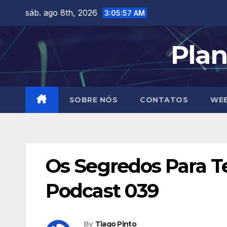
Skip
sáb. ago 8th, 2026
3:05:58 AM
to
content
Plan
SOBRE NÓS
CONTATOS
WEB
Os Segredos Para T
Podcast 039
By
Tiago Pinto