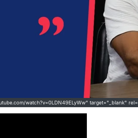
outube.com/watch?v=0LDN49ELyWw" target="_blank" re