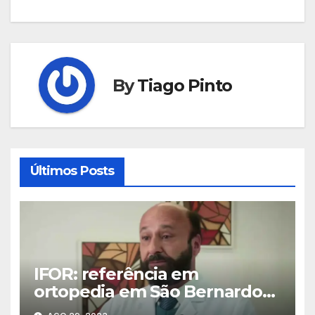
Post
By
Tiago Pinto
Últimos Posts
IFOR: referência em
ortopedia em São Bernardo
do Campo