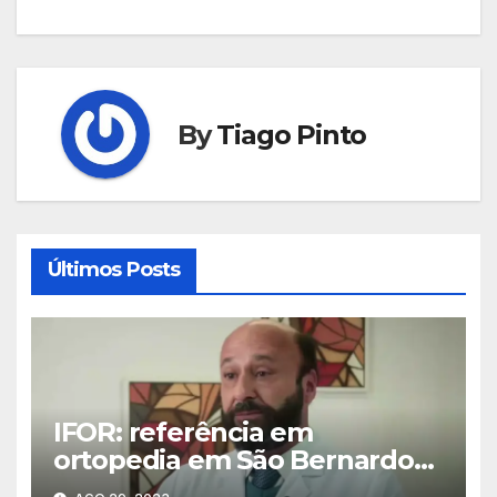
Post
By
Tiago Pinto
Últimos Posts
IFOR: referência em
ortopedia em São Bernardo
do Campo