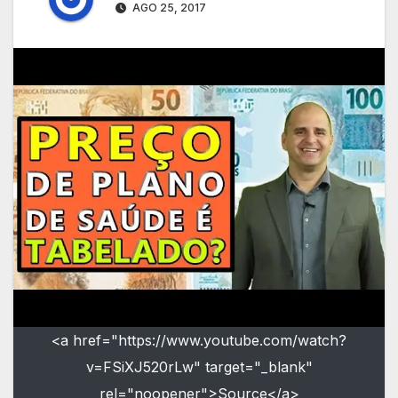
AGO 25, 2017
<a href="https://www.youtube.com/watch?
v=FSiXJ520rLw" target="_blank"
rel="noopener">Source</a>