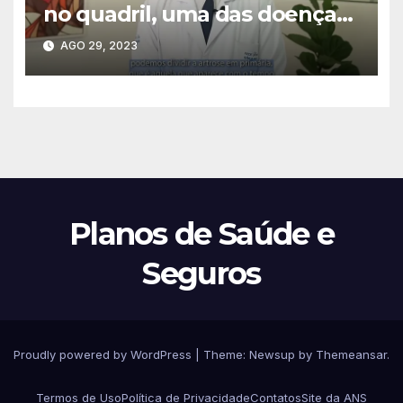
no quadril, uma das doenças
mais comuns na ortopedia, e
AGO 29, 2023
seu tratamento
Planos de Saúde e
Seguros
Proudly powered by WordPress
|
Theme:
Newsup
by
Themeansar
.
Termos de Uso
Política de Privacidade
Contatos
Site da ANS