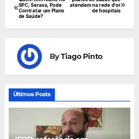
Navegação
SPC, Serasa, Pode
atendem na rede d’or
Contratar um Plano
de hospitais
de
de Saúde?
Post
By
Tiago Pinto
Últimos Posts