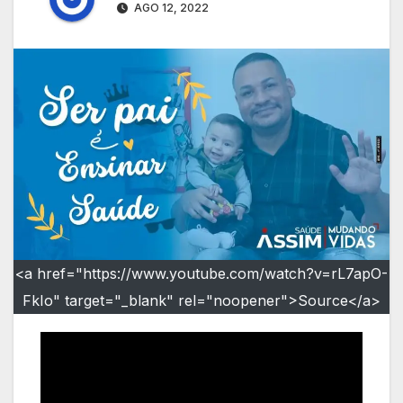
AGO 12, 2022
<a href="https://www.youtube.com/watch?v=rL7apO-
FkIo" target="_blank" rel="noopener">Source</a>