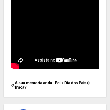
A sua memoria anda
Feliz Dia dos Pais
Navegação
fraca?
de
Post