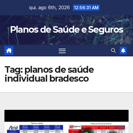
Skip
qui. ago 6th, 2026
12:56:31 AM
to
content
Planos de Saúde e Seguros
Tag:
planos de saúde
individual bradesco