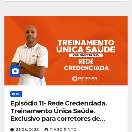
BLOG
Episódio 11- Rede Credenciada.
Treinamento Única Saúde.
Exclusivo para corretores de
planos de saúde
21/08/2023
TIAGO PINTO