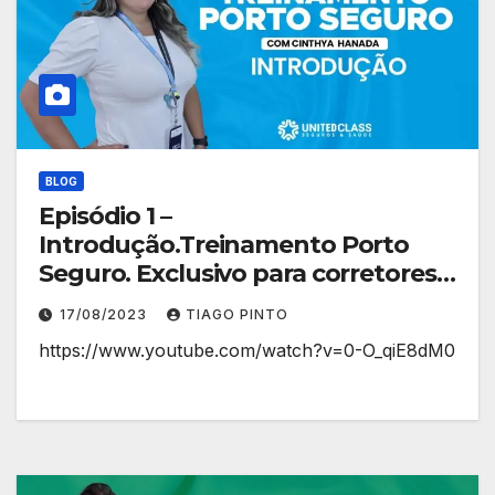
BLOG
Episódio 1 –
Introdução.Treinamento Porto
Seguro. Exclusivo para corretores
de planos de saúde.
17/08/2023
TIAGO PINTO
https://www.youtube.com/watch?v=0-O_qiE8dM0