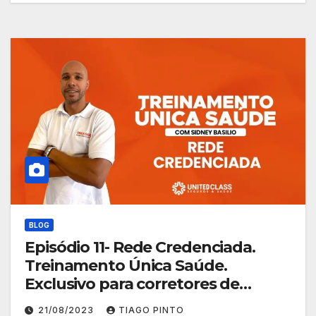
BLOG
Episódio 11- Rede Credenciada.
Treinamento Única Saúde.
Exclusivo para corretores de
planos de saúde
21/08/2023
TIAGO PINTO