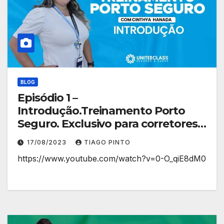
BLOG
Episódio 1 –
Introdução.Treinamento Porto
Seguro. Exclusivo para corretores
de planos de saúde.
17/08/2023
TIAGO PINTO
https://www.youtube.com/watch?v=0-O_qiE8dM0